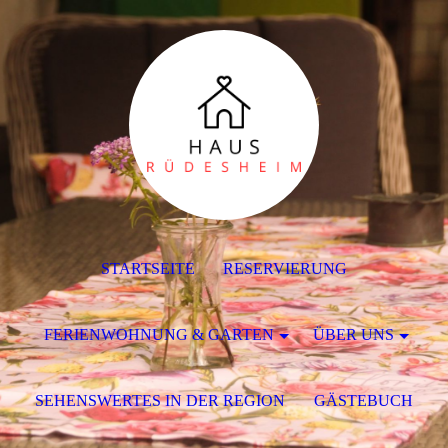
STARTSEITE
RESERVIERUNG
FERIENWOHNUNG & GARTEN
ÜBER UNS
SEHENSWERTES IN DER REGION
GÄSTEBUCH