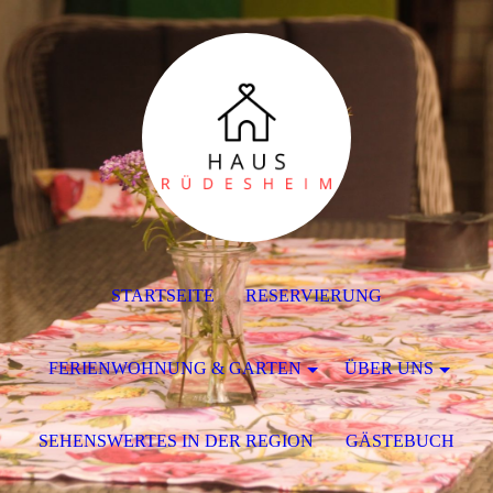
STARTSEITE
RESERVIERUNG
FERIENWOHNUNG & GARTEN
ÜBER UNS
SEHENSWERTES IN DER REGION
GÄSTEBUCH